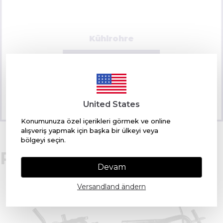
Kühlrohre
SHOPPING STARTEN
United States
Konumunuza özel içerikleri görmek ve online
alışveriş yapmak için başka bir ülkeyi veya
bölgeyi seçin.
Produkte der Woche
Devam
Versandland ändern