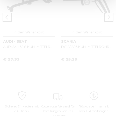
In den Warenkorb
In den Warenkorb
AUDI - SEAT
SCANIA
AUDI A4 1.6 1.8 KÜHLMITTELROHR 06B121065AB - 06B121065R
DC12/12/16 KÜHLMITTELROHR 1733739
€ 27.33
€ 25.29
Sicheres Einkaufen mit
Kostenloser Versand für
Rückgabe innerhalb
256 Bit SSL
Bestellungen von €50
von 15 Arbeitstagen
und mehr