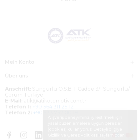
Mein Konto
Über uns
Anschrift:
Sungurlu O.S.B. 1. Cadde 3/1 Sungurlu/
Çorum Türkiye
E-Mail:
atik@atikotomotiv.com.tr
Telefon 1:
+90 364 311 25 12
Telefon 2:
+90 533 737 00 19
Alışveriş deneyiminizi iyileştirmek için
yasal düzenlemelere uygun çerezler
(cookies) kullanıyoruz. Detaylı bilgiye
Gizlilik ve Çerez Politikası
sayfamızdan