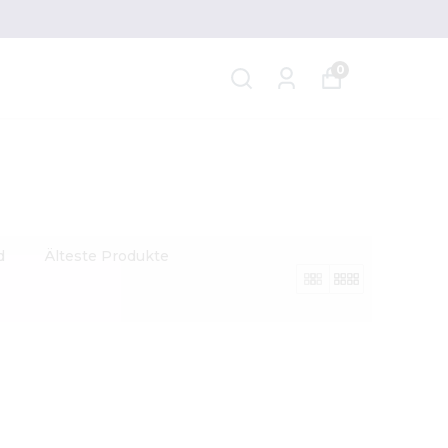
0
d
Älteste Produkte