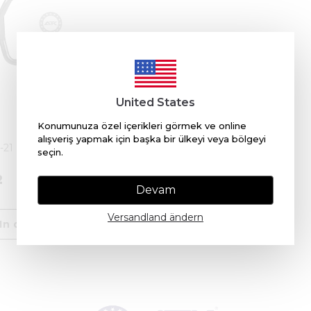
United States
Konumunuza özel içerikleri görmek ve online
alışveriş yapmak için başka bir ülkeyi veya bölgeyi
-21 ​​KÜHLMITTELROHR
seçin.
2
Devam
Versandland ändern
In den Warenkorb