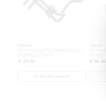
VOLVO
VOLVO
FM-FH KÜHLMITTELROHR 21102978 -
FM-FH 93
21108956 - 21279609
3979891
€ 20.15
€ 14.8
In den Warenkorb