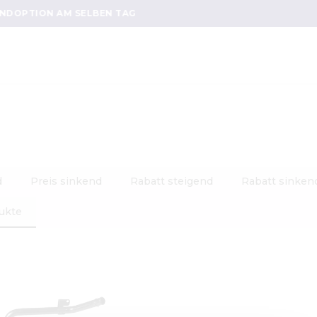
DIE RICHTIGEN PRODUKTE FÜR IHR FAHRZEUG
d
Preis sinkend
Rabatt steigend
Rabatt sinken
ukte