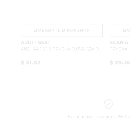
У
ДОБАВИТЬ В КОРЗИНУ
ДО
AUDI - SEAT
SCANIA
ТРУБКА ОХЛАЖДАЮЩЕЙ ЖИДКОСТИ РАДИАТОРА ACTROS MP4 9615002972
AUDI A4 1.6 1.8 ТРУБКА ОХЛАЖДАЮЩЕЙ ЖИДКОСТИ 06B121065AB - 06B121065R
$ 31.52
$ 29.16
Безопасные покупки с 256-б