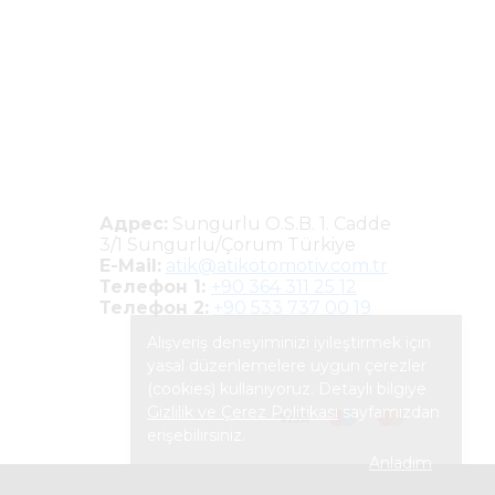
Адрес:
Sungurlu O.S.B. 1. Cadde
3/1 Sungurlu/Çorum Türkiye
E-Mail:
atik@atikotomotiv.com.tr
Телефон 1:
+90 364 311 25 12
Телефон 2:
+90 533 737 00 19
Alışveriş deneyiminizi iyileştirmek için
yasal düzenlemelere uygun çerezler
(cookies) kullanıyoruz. Detaylı bilgiye
Gizlilik ve Çerez Politikası
sayfamızdan
erişebilirsiniz.
Anladım