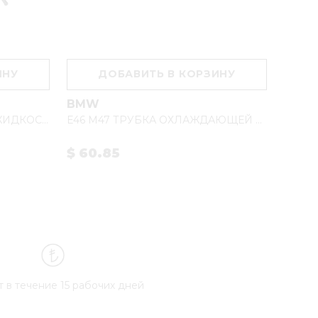
ИНУ
ДОБАВИТЬ В КОРЗИНУ
BMW
OPEL
ТРУБКА ОХЛАЖДАЮЩЕЙ ЖИДКОСТИ DC9/13 1859029
E46 M47 ТРУБКА ОХЛАЖДАЮЩЕЙ ЖИДКОСТИ 11532247154
$ 60.85
$ 39
т в течение 15 рабочих дней